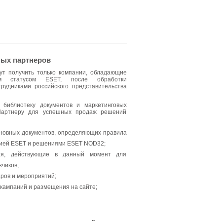
ых партнеров
ут получить только компании, обладающие
им статусом ESET, после обработки
рудниками российского представительства
 библиотеку документов и маркетинговых
Партнеру для успешных продаж решений
сновных документов, определяющих правила
нией ESET и решениями ESET NOD32;
ия, действующие в данный момент для
зчиков;
ров и мероприятий;
кампаний и размещения на сайте;