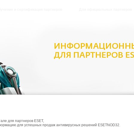
учение и сертификация партнеров
Для официальных партнеров
але для партнеров ESET,
нформацию для успешных продаж антивирусных решений ESETNOD32.